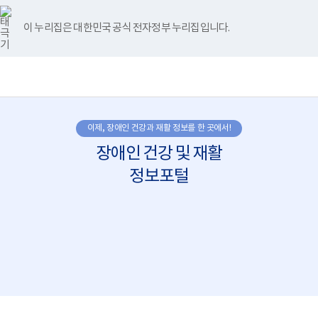
바
너
유
블
인
페
로
비
튜
로
스
이
가
767px
브
그
타
스
이 누리집은 대한민국 공식 전자정부 누리집입니다.
기
이
그
북
메
하
램
뉴
(책
임
운
영
기
관)
이제, 장애인 건강과 재활 정보를 한 곳에서!
보
건
장애인 건강 및 재활
복
지
정보포털
부
국
립
재
활
원
장
애
인
건
강
및
재