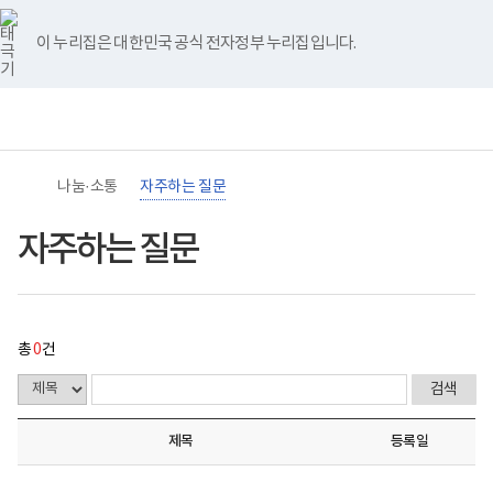
바
너
자
유
블
인
페
홈
로
비
주
튜
로
스
이
가
767px
하
브
그
타
스
이 누리집은 대한민국 공식 전자정부 누리집입니다.
기
이
는
그
북
메
하
질
램
뉴
(책
문
임
게
운
시
영
물
기
목
관)
록
나눔·소통
자주하는 질문
보
-
건
번
복
호,
자주하는 질문
지
제
부
목,
국
작
립
성
재
자,
활
등
총
0
건
원
록
장
일,
애
첨
인
부,
건
조
제목
등록일
강
회
및
수
재
내