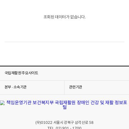
활
용
정
이
보
보
포
여
조회된 데이터가 없습니다.
털
집
로
니
고
다.
국립재활원 주요사이트
본부 · 소속기관
관련기관
(우)
서울시 강북구 삼각산로
01022
58
TEL. 02) 901 - 1700