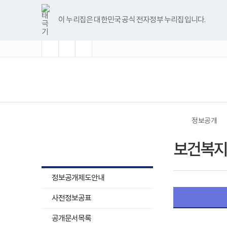
바
글
글
글
너
본
공
본
한
파
pdf
플
유
블
인
페
홈
로
자
자
자
비
문
공
문
글
워
뷰
래
튜
로
스
이
가
크
크
크
1180px
시
데
종
뷰
포
어
시
브
그
타
스
이 누리집은 대한민국 공식 전자정부 누리집입니다.
기
기
기
기
이
작
이
료
어
인
프
뷰
그
북
메
확
초
축
상
터
프
트
로
어
램
뉴
대
기
소
제
로
뷰
그
프
화
공
그
어
램
로
책
램
프
다
그
(책
전
임
다
로
운
램
임
체
관
운
그
로
다
운
메
과
로
램
드
운
영
뉴
공
드
다
로
기
공
운
드
관)
데
로
보
이
드
건
정보공개
터
복
제
지
정보공개
공
부
보건복지
실
국
무
립
담
재
당
활
정보공개제도안내
자
원
의
로
부
사전정보공표
고
서
및
공개문서목록
직