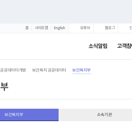
홈
사이트맵
English
유튜브
블로그
소식알림
고객참
공공데이터개방
보건복지 공공데이터
보건복지부
부
보건복지부
소속기관