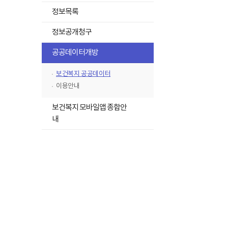
위,
성
정보목록
명,
연
정보공개청구
락
처
하
에
공공데이터개방
위
대
한
메
보건복지 공공데이터
내
뉴
용
이용안내
이
목
보
록
보건복지 모바일앱 종합안
여
집
접
내
니
기
다.