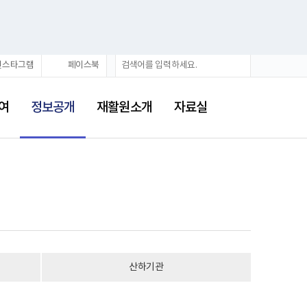
검
검
인스타그램
페이스북
색
색
어
선
택
여
정보공개
재활원소개
자료실
됨
산하기관