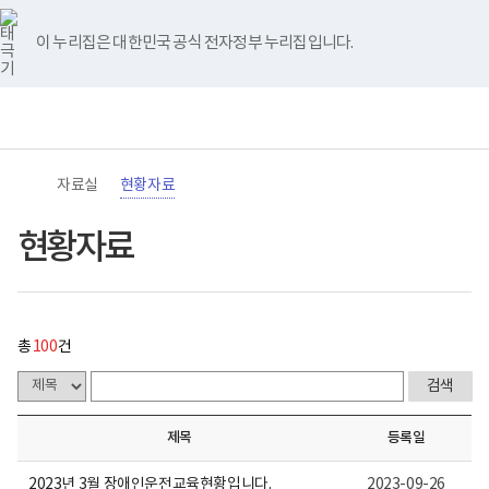
바
너
현
유
블
인
페
홈
로
비
황
튜
로
스
이
가
767px
자
브
그
타
스
이 누리집은 대한민국 공식 전자정부 누리집입니다.
기
이
료
그
북
메
하
게
램
뉴
(책
시
전
통
임
물
체
합
운
목
메
검
영
록
뉴
색
기
-
관)
번
자료실
현황자료
보
호,
건
제
복
목,
현황자료
지
작
부
성
국
자,
립
등
재
록
활
일,
총
100
건
원
첨
로
부,
고
조
회
수
제목
등록일
내
용
이
2023년 3월 장애인운전교육현황입니다.
2023-09-26