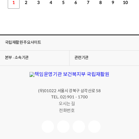
1
2
3
4
5
6
7
8
9
10
국립재활원 주요사이트
본부 · 소속기관
관련기관
(우)
서울시 강북구 삼각산로
01022
58
TEL. 02) 901 - 1700
오시는 길
전화번호