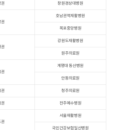
남권
창원경상대병원
호남권역재활병원
남권
목포중앙병원
강원도재활병원
원권
원주의료원
계명대 동산병원
북권
안동의료원
북권
청주의료원
북권
전주예수병원
서울재활병원
도권
국민건강보험일산병원