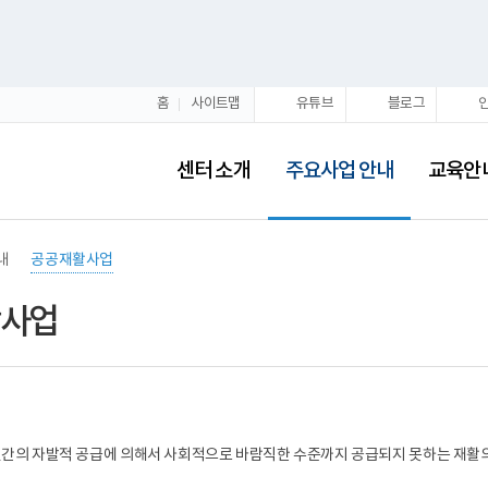
홈
사이트맵
유튜브
블로그
선
택
센터 소개
주요사업 안내
교육안
됨
내
공공재활사업
사업
간의 자발적 공급에 의해서 사회적으로 바람직한 수준까지 공급되지 못하는 재활