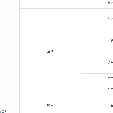
경
전
강
의료센터
경
충
전
병원
수
영중)