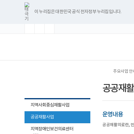
바
글
글
글
너
본
경
권
공
본
한
파
pdf
플
유
블
인
페
홈
로
자
자
자
비
문
인
역
공
문
글
워
뷰
래
튜
로
스
이
가
크
크
크
1180px
시
권
재
어
종
뷰
포
어
시
브
그
타
스
이 누리집은 대한민국 공식 전자정부 누리집입니다.
기
기
기
기
이
작
역
활
린
료
어
인
프
뷰
그
북
메
확
초
축
상
재
병
이
프
트
로
어
램
뉴
대
기
소
활
원
재
로
뷰
그
프
화
병
수
활
그
어
램
로
원
행
병
램
프
다
그
(책
전
www.rch.or.kr/web/rchkyungin/main
기
원
다
로
운
램
임
체
032)899-
관-
수
운
그
로
다
운
메
4000
연
행
로
램
드
운
영
뉴
대
번,
기
드
다
로
기
전
수
관-
운
드
관)
충
행
종
로
보
청
기
별,
드
건
주요사업 안
권
관
지
복
역
명,
역,
지
주요사업 안내
의
연
기
부
공공재활
료
락
관
국
재
처,
명
립
활
기
재
센
관
활
지역사회중심재활사업
터
홈
원
www.cnuh.co.kr/rehab/
페
중
운영내용
1599-
이
공공재활사업
앙
7123
지
장
공공재활의료란, 민
호
안
애
지역장애인보건의료센터
남
내
인