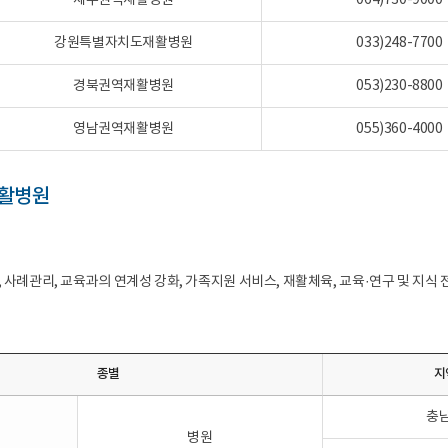
제주권역재활병원
064)730-9000
강원특별자치도재활병원
033)248-7700
경북권역재활병원
053)230-8800
영남권역재활병원
055)360-4000
활병원
 사례관리, 교육과의 연계성 강화, 가족지원 서비스, 재활체육, 교육·연구 및 지식 
종별
지
충
병원