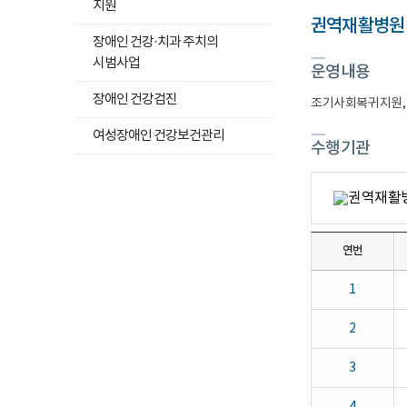
지원
권
보
역
건
권역재활병원
하위메뉴
재
의
장애인 건강·치과 주치의
활
료
목록
시범사업
병
센
운영내용
열기
원
터
하위메뉴
www.honamhosp.or.kr
로
장애인 건강검진
조기사회복귀지원, 
062)613-
고
목록
9000
열기
여성장애인 건강보건관리
제
수행기관
주
권
역
재
활
병
원
연번
www.jrh.or.kr
064)730-
9000
1
강
원
도
2
재
활
3
병
원
www.grh.or.kr