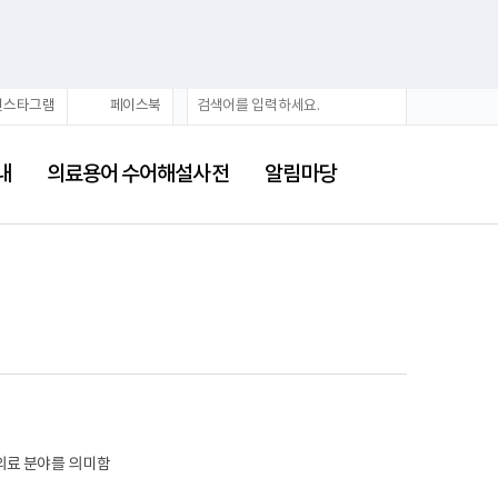
통
검
인스타그램
페이스북
합
색
검
색
내
의료용어 수어해설사전
알림마당
의료 분야를 의미함