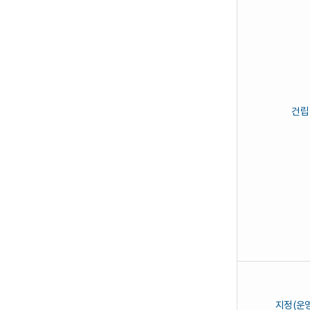
원
예
정
충
남
권
역
재
활
병
건립
원,
전
북
권
역
재
활
병
원
지정(운