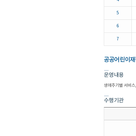
4
033)248-
7700
경
5
북
권
6
역
재
활
7
병
원
www.grrh.or.kr
053)230-
공공어린이재
8800
영
남
운영내용
권
역
재
생애주기별 서비스,
활
병
원
수행기관
http://rehab.pnuyh.or.kr/rehab/
055)360-
4000
건
립
·
개