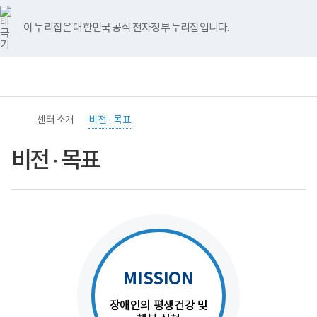
바
너
본
본
유
블
인
페
홈
로
비
문
문
튜
로
스
이
가
767px
시
종
브
그
타
스
이 누리집은 대한민국 공식 전자정부 누리집입니다.
기
이
작
료
그
북
메
하
램
뉴
전
통
(책
체
합
임
메
검
운
뉴
색
영
기
센터 소개
비전 · 목표
관)
보
건
비전 · 목표
복
지
부
국
립
재
활
원
중
앙
MISSION
장
애
인
장애인의 평생건강 및
보