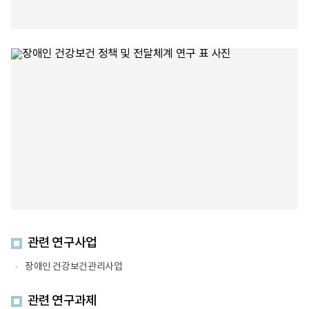
템
반
개
질
발
환
(PGHD,
분
person-
석
generated
5.
health
의
data)
료
step3
이
건
용
강
및
안
진
전
료
망
비
기
6.
반
사
디
망
지
률,
털
사
헬
망
스
원
케
인
관련 연구사업
어
분
시
석
장애인 건강보건관리사업
스
템
개
관련 연구과제
발