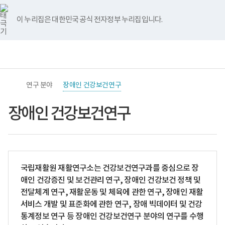
바
너
본
The
보
Source
본
유
블
인
페
홈
로
비
문
onset
건
Data
문
튜
로
스
이
가
767px
시
of
전
사
종
브
그
타
스
이 누리집은 대한민국 공식 전자정부 누리집입니다.
기
이
작
disability
문
회
료
그
북
메
하
Admission
가,
보
램
뉴
(책
to
장
장
전
통
임
a
애
정
체
합
운
hospital
인,
보
메
검
영
Rehabilitation
보
원
뉴
색
기
Program
호
등
관)
Discharge
자
록
연구 분야
장애인 건강보건연구
보
Acute~Subacute
2
장
건
stage
자
애
복
Physical
연
인
장애인 건강보건연구
지
8
계
자
부
Occupational
온
료
국
herapy'
택
('02-
립
Rehabilitation
트
'16)
재
Sport
(ontact)
국
활
퇴
건
민
원
원
강
건
국립재활원 재활연구소는 건강보건연구과를 중심으로 장
재
후
정
강
애인 건강증진 및 보건관리 연구, 장애인 건강보건 정책 및
활
재
보
보
연
활
공
험
전달체계 연구, 재활운동 및 체육에 관한 연구, 장애인 재활
구
에
유
공
서비스 개발 및 표준화에 관한 연구, 장애 빅데이터 및 건강
소
서
시
단
로
생
스
검
통계정보 연구 등 장애인 건강보건연구 분야의 연구를 수행
고
활
템
진,