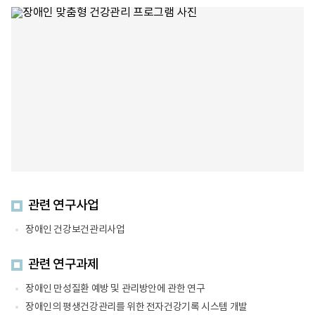
애
에
Data
인
신
base
의
속
통
삶
한
계
의
대
학
질
처
적
향
가
방
상
가
법
Healthy
능
데
life
한
이
건
터
강
마
안
이
전
닝
망
Health
기
Statistics
반
of
디
PWD
관련 연구사업
지
1.
털
건
헬
강
장애인 건강보건관리사업
스
위
케
험
관련 연구과제
어
요
시
인
스
2.
장애인 만성질환 예방 및 관리방안에 관한 연구
템
건
장애인의 평생건강관리를 위한 전자건강기록 시스템 개발
개
강