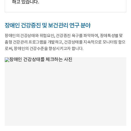
하고 있습니다.
체
개
자
육
발
격,
으
지
급
로
역
여
이
사
자
장애인 건강증진 및 보건관리 연구 분야
어
회
료
지
에
('02-
는
서
'16)
장애인의 건강상태와 위험요인, 건강증진 욕구를 파악하여, 장애특성별 맞
중
장
통
춤형 건강관리 프로그램을 개발하고, 건강상태를 지속적으로 모니터링 함으
간
애
계
역
인
청
로써, 장애인의 건강수준을 향상시키고자 합니다.
활
의
사
의
안
망
재
전
자
활
한
료
체
건
('02-
육
강
'16)
Sport
관
Target
for
리
Data
all
를
국
생
지
가
활
원
단
체
하
위
육
고
장
을
위
애
통
기
인
한
상
건
장
황
강