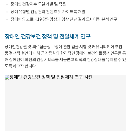
발
검
장애인 건강지수 모델 개발 및 적용
step
진
1
수
장애 유형별 건강관리 컨텐츠 및 가이드북 개발
보
검
장애인의 코로나19 감염양상과 임상 진단 결과 모니터링 분석 연구
건
률
전
3.
문
만
가
성
장애인 건강보건 정책 및 전달체계 연구
HDSS
질
개
환
장애인건강권 및 의료접근성 보장에 관한 법률 시행 및 커뮤니티케어 추진
발
유
(HDSS,
병
등 정책적 현안에 대해 근거중심의 합리적인 장애인 보건의료정책 연구를 통
Health
률,
해 장애인이 최선의 건강서비스를 제공받고 최적의 건강상태를 유지할 수 있
decision
만
도록 하고자 합니다.
support
성
system)
질
step
환
2
추
PGHD
이
기
4.
반
다
웰
빈
니
도
스
질
케
환
어
분
시
석,
스
동