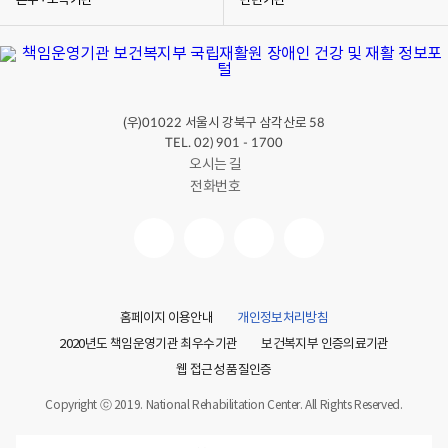
본부 · 소속기관
관련기관
이러한 증상이 있다면 반드시 부모님이나 선생님께 이야기를
해야 건강해질 수 있어요.
[규태] 한 번 생긴 폐암은 안 없어지고, 계속 제 몸에 있는
건가요?
[의사] 아니에요. 병원에 와서 의사 선생님을 만나면서
폐암을 치료할 수 있어요.
(우)
서울시 강북구 삼각산로
01022
58
규태씨의 몸에 생긴 폐암을 없애야 해요. 규태씨가
TEL. 02) 901 - 1700
건강해지기 위해서는 의사 선생님의 도움이 필요하겠네요.
오시는 길
그럼, 병원에 가면 폐암이 없어지는 건지 자세히 알아볼까요?
전화번호
병원에 가서 아픈 몸을 치료하고 폐암을 없앨 수 있어요. 몸을
아프게 하는 나쁜 것들이 많아지기 전에 없애는 게 좋아요.
몸이 아프면 병원에 전화해서 의사 선생님과 약속을 잡아요.
병원에서는 소리도 나고 냄새도 나지만, 우리 몸을 검사하고
건강하게 치료해주는 장소입니다.
그럼 의사 선생님을 만나면 우리는 어떻게 해야 할까요? 의사
선생님께 어디가 아픈지 아픈 곳을 설명해요.
홈페이지 이용안내
개인정보처리방침
[규태] 폐암이 치료된다니까 기뻐요. 그런데 나중에 폐암이
2020년도 책임운영기관 최우수기관
보건복지부 인증의료기관
또 생기면 어떡하죠? 폐암이 다시 안 생겼으면 좋겠어요.
웹 접근성 품질인증
[의사] 몸에 폐암이 생기는 것을 막을 수 있는 방법이 있어요!
규태씨는 몸에 또 다시 폐암이 생길까봐 걱정이에요. 폐암이
Copyright ⓒ 2019. National Rehabilitation Center. All Rights Reserved.
안 생기게 하려면 어떻게 해야 할까요?
폐암이 생기지 않도록 담배는 피우지 않아요.