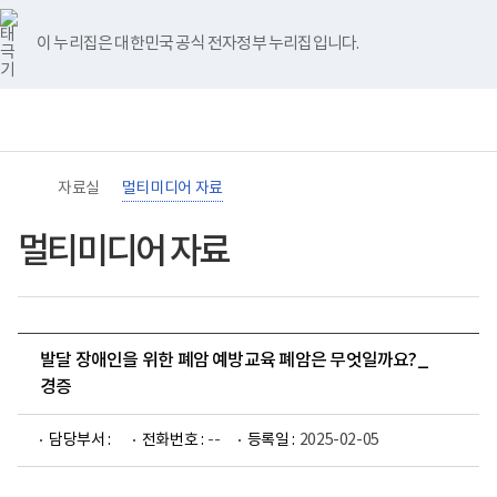
바
너
유
블
인
페
홈
로
비
튜
로
스
이
가
767px
브
그
타
스
이 누리집은 대한민국 공식 전자정부 누리집입니다.
기
이
그
북
메
하
램
뉴
(책
임
운
영
기
관)
자료실
멀티미디어 자료
보
건
복
멀티미디어 자료
지
부
국
립
재
활
발달 장애인을 위한 폐암 예방교육 폐암은 무엇일까요?_
원
장
경증
애
인
건
담당부서 :
전화번호 :
--
등록일 :
2025-02-05
강
및
재