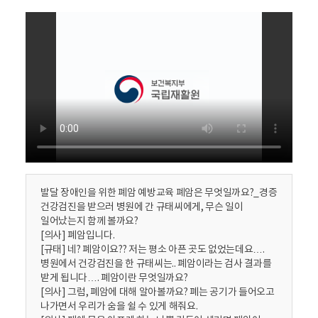
활
정
보
포
털
로
고
발달 장애인을 위한 폐암 예방교육 폐암은 무엇일까요?_경증
건강검진을 받으러 병원에 간 규태씨에게, 무슨 일이
일어났는지 함께 볼까요?
[의사] 폐암입니다.
[규태] 네? 폐암이요?? 저는 평소 아픈 곳도 없었는데요….
병원에서 건강검진을 한 규태씨는.. 폐암이라는 검사 결과를
받게 됩니다…. 폐암이란 무엇일까요?
[의사] 그럼, 폐암에 대해 알아볼까요? 폐는 공기가 들어오고
나가면서 우리가 숨을 쉴 수 있게 해줘요.