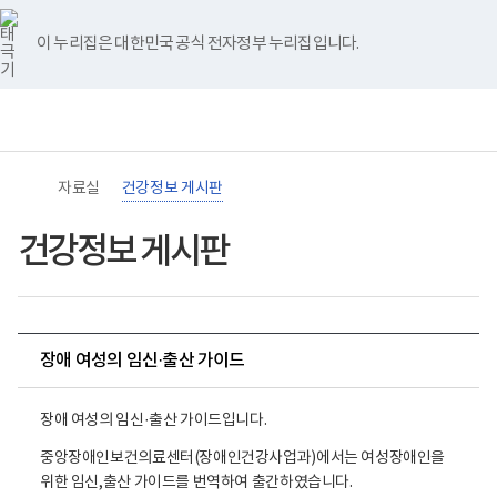
바
너
유
블
인
페
홈
로
비
튜
로
스
이
가
767px
브
그
타
스
이 누리집은 대한민국 공식 전자정부 누리집입니다.
기
이
그
북
메
하
램
뉴
(책
임
운
영
기
관)
자료실
건강정보 게시판
보
건
복
건강정보 게시판
지
부
국
립
재
활
장애 여성의 임신·출산 가이드
원
장
장
애
인
장애 여성의 임신·출산 가이드입니다.
애
건
여
강
중앙장애인보건의료센터(장애인건강사업과)에서는 여성장애인을
성
및
위한 임신,출산 가이드를 번역하여 출간하였습니다.
재
의