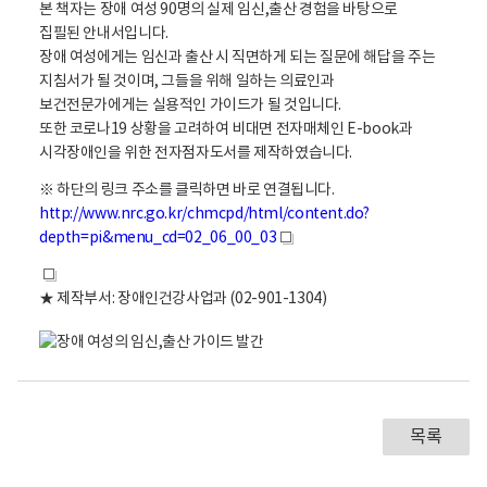
활
본 책자는 장애 여성 90명의 실제 임신,출산 경험을 바탕으로
임
정
집필된 안내서입니다.
신
보
장애 여성에게는 임신과 출산 시 직면하게 되는 질문에 해답을 주는
포
·
털
지침서가 될 것이며, 그들을 위해 일하는 의료인과
출
로
보건전문가에게는 실용적인 가이드가 될 것입니다.
산
고
또한 코로나19 상황을 고려하여 비대면 전자매체인 E-book과
가
시각장애인을 위한 전자점자도서를 제작하였습니다.
이
드
※ 하단의 링크 주소를 클릭하면 바로 연결됩니다.
발
http://www.nrc.go.kr/chmcpd/html/content.do?
간
depth=pi&menu_cd=02_06_00_03
새
중
창
새
앙
★ 제작부서: 장애인건강사업과 (02-901-1304)
창
장
애
인
보
건
의
목록
료
센