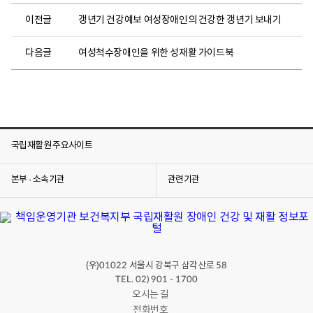
터
이전글
갱년기 건강예보 여성장애인의 건강한 갱년기 보내기
(
장
다음글
여성척수장애인을 위한 성재활 가이드북
애
인
건
강
사
업
국립재활원 주요사이트
과
)
에
본부 · 소속기관
관련기관
서
는
여
성
장
(우)
서울시 강북구 삼각산로
01022
58
애
TEL. 02) 901 - 1700
인
오시는 길
을
전화번호