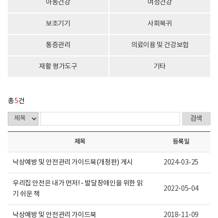
아동건강
여성건강
활
회
정
수
보
로
보조기기
사회복귀
포
구
털
성
로
통증관리
의료이용 및 건강보험
고
재활 평가도구
기타
총
5
건
제목
등록일
낙상예방 및 안전관리 가이드북(개정판) 게시
2024-03-25
우리집 안전은 내가 먼저! - 발달장애인을 위한 읽
2022-05-04
기 쉬운 책
낙상예방 및 안전관리 가이드북
2018-11-09