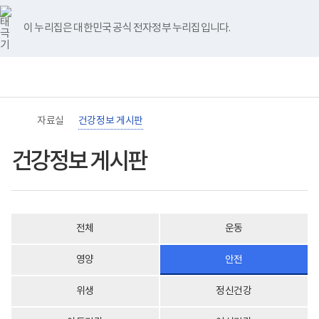
바
너
건
유
블
인
페
홈
로
비
강
튜
로
스
이
가
767px
정
브
그
타
스
이 누리집은 대한민국 공식 전자정부 누리집입니다.
기
이
보
그
북
메
하
게
램
뉴
(책
시
임
판
운
게
영
시
기
물
관)
목
자료실
건강정보 게시판
보
록
건
-
복
번
건강정보 게시판
지
호,
부
분
국
류,
립
제
재
목,
활
작
전체
운동
원
성
장
자,
애
등
영양
안전
인
록
건
일,
강
첨
위생
정신건강
및
부,
재
조