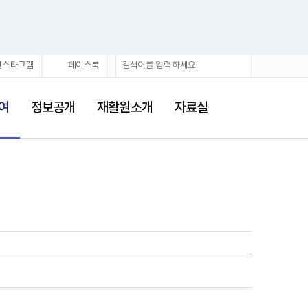
검
검
인스타그램
페이스북
색
색
어
여
정보공개
재활원소개
자료실