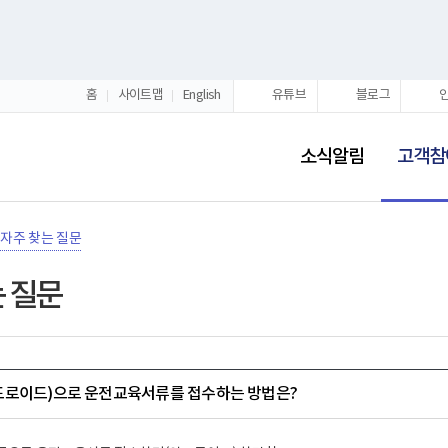
홈
사이트맵
English
유튜브
블로그
선
택
소식알림
고객참
됨
자주 찾는 질문
 질문
드로이드)으로 운전교육서류를 접수하는 방법은?