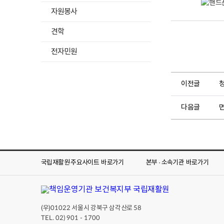
폰
자원봉사
에
서
촬
견학
영
한
하
전자민원
사
위
진
이
메
메
뉴
이전글
일
로
목
보
록
다음글
내
펼
기
치
안
기
드
로
국립재활원 주요사이트
바로가기
본부 · 소속기관
이
바로가기
드
(
삼
성
(우)
서울시 강북구 삼각산로
01022
58
,
TEL. 02) 901 - 1700