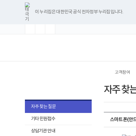
바
글
글
글
너
한
파
pdf
플
유
블
인
페
홈
로
자
자
자
비
글
워
뷰
래
튜
로
스
이
가
크
크
크
1180px
뷰
포
어
시
브
그
타
스
이 누리집은 대한민국 공식 전자정부 누리집입니다.
기
기
기
기
이
어
인
프
뷰
그
북
메
확
초
축
상
프
트
로
어
램
뉴
대
기
소
로
뷰
그
프
화
그
어
램
로
램
프
다
그
(책
전
다
로
운
램
임
체
운
그
로
다
운
메
로
램
드
운
영
뉴
드
다
로
기
운
드
관)
로
보
드
건
고객참여
복
지
고객참여
부
자주 찾는
국
립
재
활
자주 찾는 질문
원
로
기타 민원접수
고
스마트폰(안
핸
상담기관 안내
드