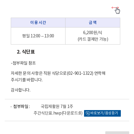
이
용
방
이 용 시 간
금 액
법
-
이
6,200원/식
평일 12:00 – 13:00
용
(카드 결제만 가능)
시
간
2. 식단표
,
금
액
-첨부파일 참조
자세한 문의 사항은 직원 식당으로(02-901-1322) 연락해
주시기를 바랍니다.
감사합니다.
파
첨부파일 :
국립재활원 7월 1주
일
주간식단표.hwp
(다운로드:8)
바로보기/음성듣기
뷰
어
로