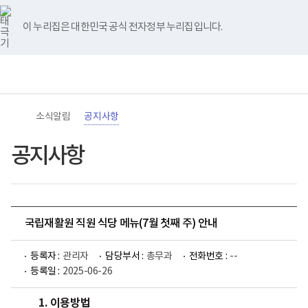
바
너
유
블
인
페
홈
로
비
튜
로
스
이
가
767px
브
그
타
스
이 누리집은 대한민국 공식 전자정부 누리집입니다.
기
이
그
북
메
하
램
뉴
(책
전
통
임
체
합
운
메
검
영
뉴
색
기
관)
소식알림
공지사항
보
건
복
공지사항
지
부
국
립
재
활
국립재활원 직원 식당 메뉴(7월 첫째 주) 안내
원
로
고
등록자 :
관리자
담당부서 :
총무과
전화번호 :
--
등록일 :
2025-06-26
1. 이용방법