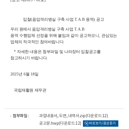
입찰
(
음압격리병실 구축 사업
T.A.B
용역
)
공고
우리 원에서 음압격리병실 구축 사업
T.A.B
용역
수행업체
선정을 위해 붙임과 같이 공고하오니
,
관심있는
업체의 적극적인 참여바랍니다
.
*
자세한 내용은 첨부파일 및 나라장터 입찰공고를
참고하시기 바랍니다
.
2025
년
6
월
18
일
국립재활원 재무관
파
파
첨부파일 :
과업내용서, 도면, 내역서.zip
(다운로드:12)
일
일
뷰
뷰
공고문.hwp
(다운로드:12)
바로보기/음성듣기
어
어