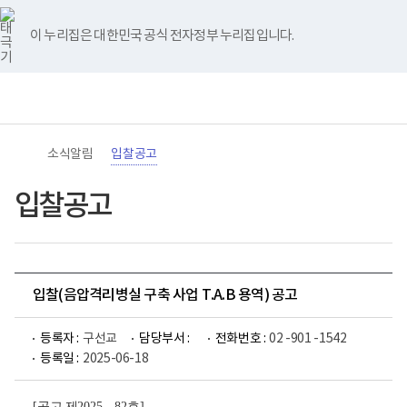
바
너
유
블
인
페
홈
로
비
튜
로
스
이
가
767px
브
그
타
스
이 누리집은 대한민국 공식 전자정부 누리집입니다.
기
이
그
북
메
하
램
뉴
(책
전
통
임
체
합
운
메
검
영
뉴
색
기
관)
소식알림
입찰공고
보
건
복
입찰공고
지
부
국
립
재
활
입찰(음압격리병실 구축 사업 T.A.B 용역) 공고
원
로
고
등록자 :
구선교
담당부서 :
전화번호 :
02 -901 -1542
등록일 :
2025-06-18
[
공고 제
2025 - 82
호
]