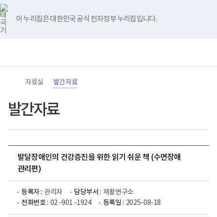
바
너
유
블
인
페
홈
로
비
튜
로
스
이
가
767px
브
그
타
스
이 누리집은 대한민국 공식 전자정부 누리집입니다.
기
이
그
북
메
하
램
뉴
(책
전
통
임
체
합
운
메
검
영
뉴
색
기
관)
자료실
발간자료
보
건
복
발간자료
지
부
국
립
재
활
발달장애인의 건강증진을 위한 읽기 쉬운 책 (수면장애
원
로
관리편)
고
등록자 :
관리자
담당부서 :
재활연구소
전화번호 :
02 -901 -1924
등록일 :
2025-08-18