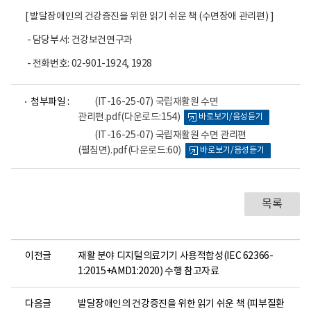
[ 발달장애인의 건강증진을 위한 읽기 쉬운 책 (수면장애 관리편) ]
- 담당부서: 건강보건연구과
- 전화번호: 02-901-1924, 1928
파
파
첨부파일 :
(IT-16-25-07) 국립재활원 수면
일
일
관리편.pdf
(다운로드:154)
바로보기/음성듣기
뷰
뷰
어
어
(IT-16-25-07) 국립재활원 수면 관리편
로
로
(펼침면).pdf
(다운로드:60)
바로보기/음성듣기
목록
이전글
재활 분야 디지털의료기기 사용적합성(IEC 62366-
1:2015+AMD1:2020) 수행 참고자료
다음글
발달장애인의 건강증진을 위한 읽기 쉬운 책 (피부질환