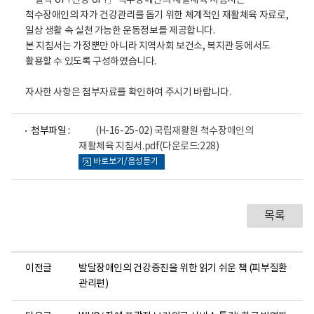
「활력 UP! 건강 UP!」 척수장애인의 재활체육 지침서는
척수장애인의 자가 건강관리를 돕기 위한 체계적인 재활체육 자료로,
일상 생활 속 실천 가능한 운동정보를 제공합니다.
본 지침서는 가정뿐만 아니라 지역사회 보건소, 복지관 등에서도
활용할 수 있도록 구성하였습니다.
자사한 사항은 첨부자료를 확인하여 주시기 바랍니다.
파
첨부파일 :
(H-16-25-02) 국립재활원 척수장애인의
일
재활체육 지침서.pdf
(다운로드:228)
뷰
바로보기/음성듣기
어
로
목록
이전글
발달장애인의 건강증진을 위한 읽기 쉬운 책 (피부질환
관리편)