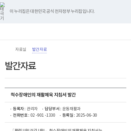
바
너
유
블
인
페
홈
로
비
튜
로
스
이
가
767px
브
그
타
스
이 누리집은 대한민국 공식 전자정부 누리집입니다.
기
이
그
북
메
하
램
뉴
(책
전
통
임
체
합
운
메
검
영
뉴
색
기
관)
자료실
발간자료
보
건
복
발간자료
지
부
국
립
재
활
척수장애인의 재활체육 지침서 발간
원
로
고
등록자 :
관리자
담당부서 :
운동재활과
전화번호 :
02 -901 -1330
등록일 :
2025-06-30