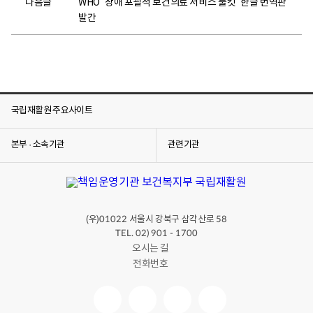
다음글
WHO ´장애 포괄적 보건의료 서비스 툴킷´ 한글 번역판
발간
국립재활원 주요사이트
본부 · 소속기관
관련기관
(우)
서울시 강북구 삼각산로
01022
58
TEL. 02) 901 - 1700
오시는 길
전화번호