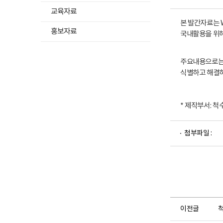
교육자료
본 발간자료는 WH
하
홍보자료
국내활용을 위해
위
메
뉴
주요내용으로는 
식별하고 해결하
목
록
펼
* 제작부서: 
치
기
파
첨부파일 :
일
뷰
어
로
이전글