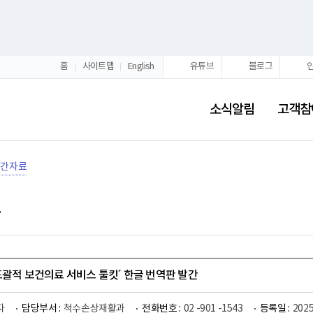
홈
사이트맵
English
유튜브
블로그
소식알림
고객참
발간자료
 포괄적 보건의료 서비스 툴킷´ 한글 번역판 발간
자
담당부서 :
척수손상재활과
전화번호 :
02 -901 -1543
등록일 :
2025