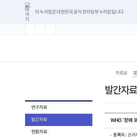
바
글
글
글
너
한
파
pdf
플
유
블
인
페
홈
로
자
자
자
비
글
워
뷰
래
튜
로
스
이
가
크
크
크
1180px
뷰
포
어
시
브
그
타
스
이 누리집은 대한민국 공식 전자정부 누리집입니다.
기
기
기
기
이
어
인
프
뷰
그
북
메
확
초
축
상
프
트
로
어
램
뉴
대
기
소
로
뷰
그
프
화
그
어
램
로
램
프
다
그
(책
전
다
로
운
램
임
체
운
그
로
다
운
메
로
램
드
운
영
뉴
드
다
로
기
운
드
관)
로
보
드
건
자료실
복
지
자료실
부
발간자료
국
립
재
활
연구자료
원
로
발간자료
고
WHO ´장애
현황자료
등록자 :
관리