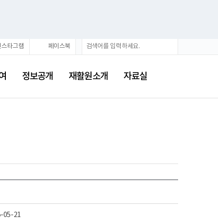
검
검
인스타그램
페이스북
색
색
어
여
정보공개
재활원소개
자료실
-05-21