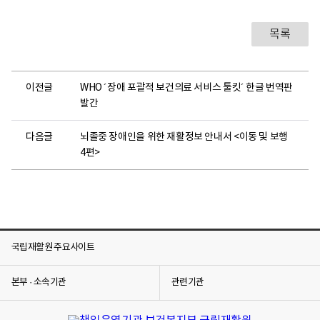
목록
이전글
WHO ´장애 포괄적 보건의료 서비스 툴킷´ 한글 번역판
발간
다음글
뇌졸중 장애인을 위한 재활정보 안내서 <이동 및 보행
4편>
국립재활원 주요사이트
본부 · 소속기관
관련기관