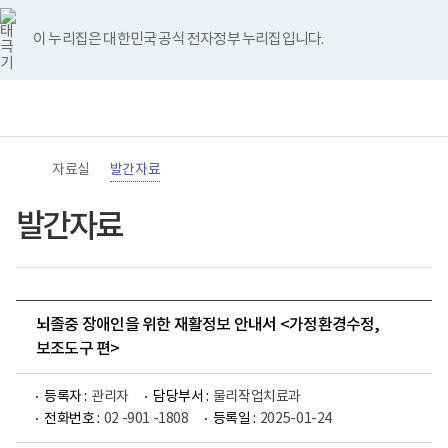
바
너
유
블
인
페
홈
로
비
튜
로
스
이
가
767px
브
그
타
스
이 누리집은 대한민국 공식 전자정부 누리집입니다.
기
이
그
북
메
하
램
뉴
(책
전
통
임
체
합
운
메
검
영
뉴
색
기
관)
자료실
발간자료
보
건
복
발간자료
지
부
국
립
재
활
뇌졸중 장애인을 위한 재활정보 안내서 <가정환경수정,
원
로
보조도구 편>
고
등록자 :
관리자
담당부서 :
물리작업치료과
전화번호 :
02 -901 -1808
등록일 :
2025-01-24