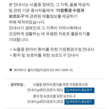
본 안내서는 뇌졸중 장애인, 그
가족,
돌봄 제공자
및
관련 기관
종사자들에게
'가정환경 수정과
보조도구'
에 관련된 재활정보를 제공하기
위해 제작되었습니다.
안내서가 장애인과 그 가족이 지역사회에서
건강하게 생활하는 데 유용한 자료로 활용되기를
기대합니다.
○ 뇌졸중 편마비 환자를 위한 가정환경수정 안내서
○ 환자 및 보호자를 위한 보조도구 안내서
★
제작부서
:
물리작업치료과
(02-901-1808~9)
파
파
첨부파일 :
뇌졸중 편마비 환자를 위한 가정환경수정
일
일
안내서.pdf
(다운로드:301)
바로보기/음성듣기
뷰
뷰
어
어
환자 및 보호자를 위한 보조도구
로
로
안내서.pdf
(다운로드:252)
바로보기/음성듣기