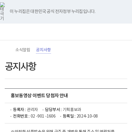
바
너
유
블
인
페
홈
로
비
튜
로
스
이
가
767px
브
그
타
스
이 누리집은 대한민국 공식 전자정부 누리집입니다.
기
이
그
북
메
하
램
뉴
(책
전
통
임
체
합
운
메
검
영
뉴
색
기
관)
소식알림
공지사항
보
건
복
공지사항
지
부
국
립
재
활
홍보동영상 이벤트 당첨자 안내
원
로
고
등록자 :
관리자
담당부서 :
기획홍보과
전화번호 :
02 -901 -1606
등록일 :
2024-10-08