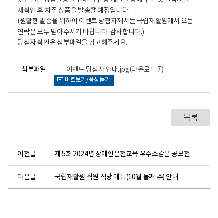
※안전한 상품발송을 위해 금주 중 개별을 통해 주소 및 연락처를
재확인 후 차주 상품을 발송할 예정입니다.
(원활한 발송을 위하여 이벤트 당첨자께서는 국립재활원에서 오는
연락은 모두 받아주시기 바랍니다. 감사합니다.)
당첨자 확인은 첨부파일을 참고해주세요.
파
첨부파일 :
이벤트 당첨자 안내.jpg
(다운로드:7)
일
바로보기/음성듣기
뷰
어
로
목록
이전글
제 5회 2024년 장애인운전교육 우수소감문 공모전
다음글
국립재활원 직원 식당 메뉴(10월 둘째 주) 안내