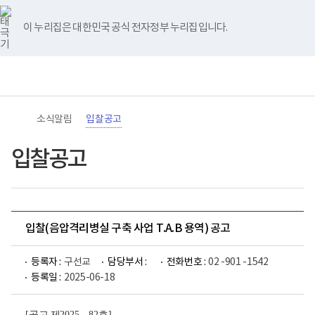
바
너
유
블
인
페
홈
로
비
튜
로
스
이
가
767px
브
그
타
스
이 누리집은 대한민국 공식 전자정부 누리집입니다.
기
이
그
북
메
하
램
뉴
(책
전
통
임
체
합
운
메
검
영
뉴
색
기
관)
소식알림
입찰공고
보
건
복
입찰공고
지
부
국
립
재
활
입찰(음압격리병실 구축 사업 T.A.B 용역) 공고
원
로
고
등록자 :
구선교
담당부서 :
전화번호 :
02 -901 -1542
등록일 :
2025-06-18
[
공고 제
2025 - 82
호
]