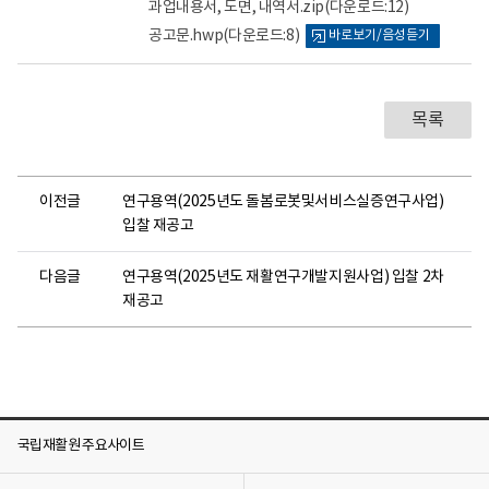
과업내용서, 도면, 내역서.zip
(다운로드:12)
로
로
공고문.hwp
(다운로드:8)
바로보기/음성듣기
목록
이전글
연구용역(2025년도 돌봄로봇및서비스실증연구사업)
입찰 재공고
다음글
연구용역(2025년도 재활연구개발지원사업) 입찰 2차
재공고
국립재활원 주요사이트