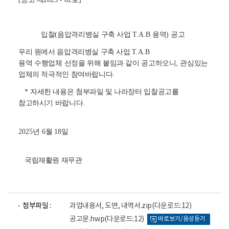
입찰
(
음압격리병실 구축 사업
T.A.B
용역
)
공고
우리 원에서 음압격리병실 구축 사업
T.A.B
용역
수행업체
선정을 위해 붙임과 같이 공고하오니
,
관심있는
업체의 적극적인 참여바랍니다
.
*
자세한 내용은 첨부파일 및 나라장터 입찰공고를
참고하시기 바랍니다
.
2025
년
6
월
18
일
국립재활원 재무관
파
파
첨부파일 :
과업내용서, 도면, 내역서.zip
(다운로드:12)
일
일
뷰
뷰
공고문.hwp
(다운로드:12)
바로보기/음성듣기
어
어