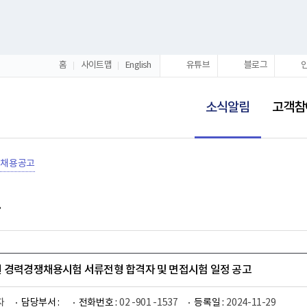
홈
사이트맵
English
유튜브
블로그
선
택
소식알림
고객참
됨
채용공고
 경력경쟁채용시험 서류전형 합격자 및 면접시험 일정 공고
자
담당부서 :
전화번호 :
02 -901 -1537
등록일 :
2024-11-29