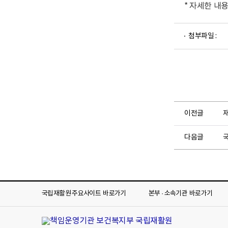
* 자세한 내
파
첨부파일 :
일
뷰
어
로
이전글
다음글
국립재활원 주요사이트
바로가기
본부 · 소속기관
바로가기