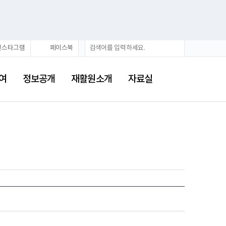
검
검
인스타그램
페이스북
색
색
어
여
정보공개
재활원소개
자료실