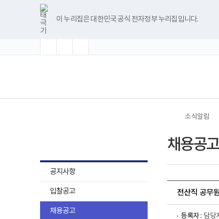
바
글
글
글
너
한
파
pdf
플
유
블
인
페
홈
로
자
자
자
비
글
워
뷰
래
튜
로
스
이
가
크
크
크
1180px
뷰
포
어
시
브
그
타
스
이 누리집은 대한민국 공식 전자정부 누리집입니다.
기
기
기
기
이
어
인
프
뷰
그
북
메
확
초
축
상
프
트
로
어
램
뉴
대
기
소
로
뷰
그
프
화
그
어
램
로
램
프
다
그
(책
전
다
로
운
램
임
체
운
그
로
다
운
메
로
램
드
운
영
뉴
드
다
로
기
운
드
관)
로
보
드
건
소식알림
복
지
소식알림
부
채용공고
국
립
재
활
공지사항
원
로
입찰공고
고
전산직 공무원
채용공고
등록자 :
담당