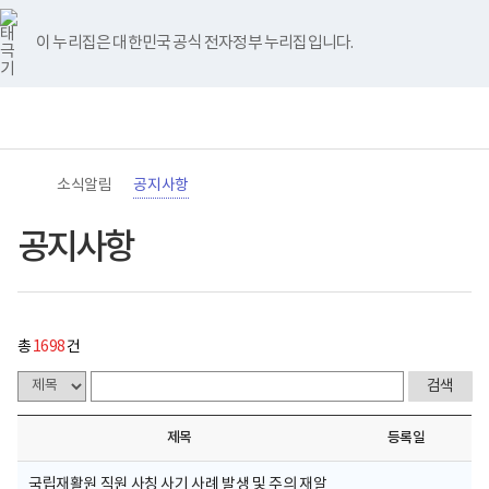
바
너
공
유
블
인
페
홈
처
이
다
끝
로
비
지
튜
로
스
이
가
767px
사
브
그
타
스
이 누리집은 대한민국 공식 전자정부 누리집입니다.
기
이
항
음
전
음
페
그
북
메
하
게
램
뉴
(책
시
페
페
페
이
전
통
임
물
체
합
운
목
이
이
이
지
메
검
영
록
뉴
색
기
-
지
지
지
이
관)
번
소식알림
공지사항
보
호,
건
제
이
이
이
동
복
목,
공지사항
지
작
동
동
동
부
성
국
자,
립
등
재
록
활
일,
총
1698
건
원
첨
로
부,
고
조
회
수
제목
등록일
내
용
이
국립재활원 직원 사칭 사기 사례 발생 및 주의 재알