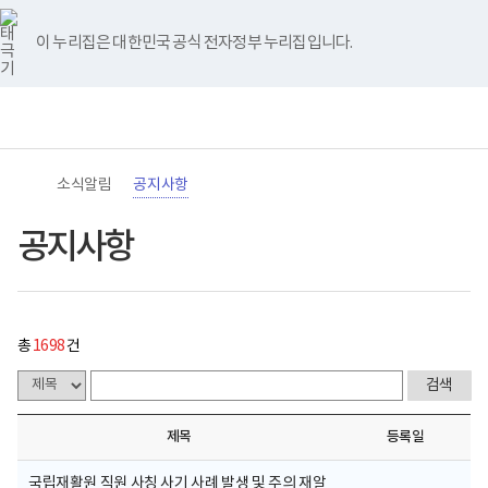
바
너
공
유
블
인
페
홈
처
이
다
끝
로
비
지
튜
로
스
이
가
767px
사
브
그
타
스
이 누리집은 대한민국 공식 전자정부 누리집입니다.
기
이
항
음
전
음
페
그
북
메
하
게
램
뉴
(책
시
페
페
페
이
전
통
임
물
체
합
운
목
이
이
이
지
메
검
영
록
뉴
색
기
-
지
지
지
이
관)
번
소식알림
공지사항
보
호,
건
제
이
이
이
동
복
목,
공지사항
지
작
동
동
동
부
성
국
자,
립
등
재
록
활
일,
총
1698
건
원
첨
로
부,
고
조
회
수
제목
등록일
내
용
이
국립재활원 직원 사칭 사기 사례 발생 및 주의 재알