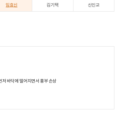
임효신
김기택
신인교
 먼저 바닥에 떨어지면서 흉부 손상