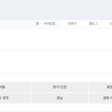
홈
사이트맵
유튜브
블로그
서울
경기·인천
충
라·광주
경남
경북·