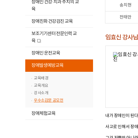
장애인 건강·치과 주치의 교
고
송치현
육
전태만
장애친화 건강검진 교육
보조기기센터 전문인력 교
임효신 강사
육
새
창
하
장애인 운전교육
위
하
메
장애발생예방교육
위
뉴
메
교육배경
목
뉴
록
교육개요
목
열
강사소개
록
기
우수소감문 공모전
닫
기
장애체험교육
내가 장애인이 된다
사고로 인해서 장애