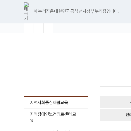
바
너
글
글
글
한
파
pdf
플
유
블
인
페
홈
로
비
자
자
자
글
워
뷰
래
튜
로
스
이
가
1180px
크
크
크
뷰
포
어
시
브
그
타
스
이 누리집은 대한민국 공식 전자정부 누리집입니다.
기
이
기
기
기
어
인
프
뷰
그
북
메
상
확
초
축
프
트
로
어
램
뉴
대
기
소
로
뷰
그
프
화
그
어
램
로
램
프
다
그
(책
전
다
로
운
램
임
체
운
그
로
다
운
메
로
램
드
운
영
뉴
드
다
로
기
운
드
관)
로
보
드
건
복
지
교육소개
부
국
립
재
활
지역사회중심재활교육
원
교
지역장애인보건의료센터 교
육
전
지
육
원
로