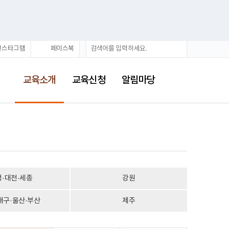
통
검
인스타그램
페이스북
합
색
검
선
색
택
교육소개
교육신청
알림마당
됨
청·대전·세종
강원
대구·울산·부산
제주