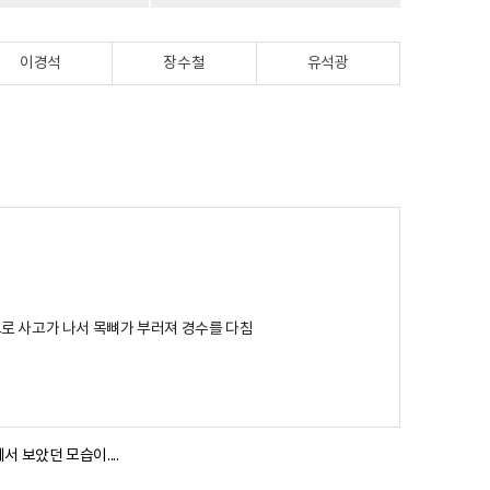
이경석
장수철
유석광
로 사고가 나서 목뼈가 부러져 경수를 다침
 보았던 모습이....