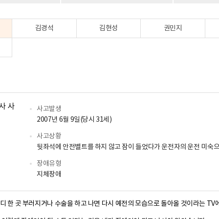
김경석
김현성
권민지
님
사고발생
2007년 6월 9일(당시 31세)
사고상황
뒷좌석에 안전벨트를 하지 않고 잠이 들었다가 운전자의 운전 미숙으
장애유형
지체장애
디 한 곳 부러지거나 수술을 하고 나면 다시 예전의 모습으로 돌아올 것이라는 TV에서