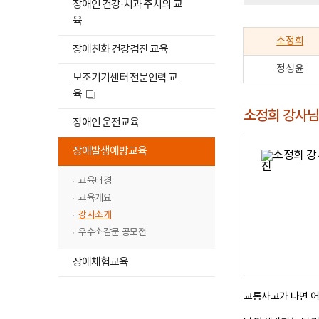
장애인 건강·치과 주치의 교
고
육
소정희
장애친화 건강검진 교육
정성윤
보조기기센터 전문인력 교
육
새
소정희 강사
창
하
장애인 운전교육
위
하
메
장애발생예방교육
위
뉴
메
교육배경
목
뉴
록
교육개요
목
열
강사소개
록
기
우수소감문 공모전
닫
기
장애체험교육
교통사고가 나면 어