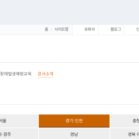
홈
사이트맵
유튜브
블로그
장애발생예방교육
강사소개
서울
경기·인천
충
라·광주
경남
경북·