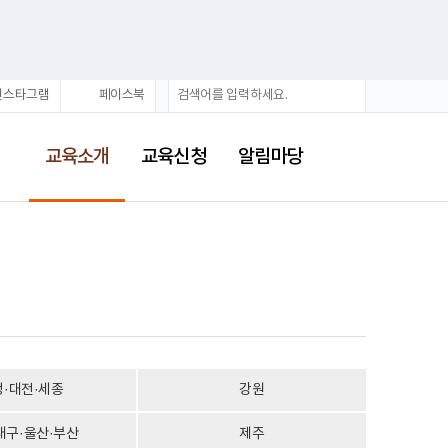
통
검
인스타그램
페이스북
합
색
검
선
색
택
교육소개
교육신청
알림마당
됨
청·대전·세종
강원
대구·울산·부산
제주