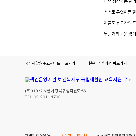
나의 생각과는 달리
스스로 무엇이든 할 
지금도 누군가의 도
누군가의 도움 없이
국립재활원 주요사이트
바로가기
본부 · 소속기관
바로가기
(우)
서울시 강북구 삼각산로
01022
58
TEL. 02) 901 - 1700