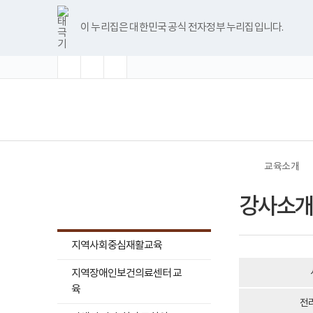
바
너
글
글
글
한
파
pdf
플
유
블
인
페
홈
로
비
자
자
자
글
워
뷰
래
튜
로
스
이
가
1180px
크
크
크
뷰
포
어
시
브
그
타
스
이 누리집은 대한민국 공식 전자정부 누리집입니다.
기
이
기
기
기
어
인
프
뷰
그
북
메
상
확
초
축
프
트
로
어
램
뉴
대
기
소
로
뷰
그
프
화
그
어
램
로
램
프
다
그
(책
전
다
로
운
램
임
체
운
그
로
다
운
메
로
램
드
운
영
뉴
드
다
로
기
운
드
관)
로
보
드
건
교육소개
복
지
교육소개
부
강사소개
국
립
재
활
지역사회중심재활교육
원
교
지역장애인보건의료센터 교
육
지
육
원
전
로