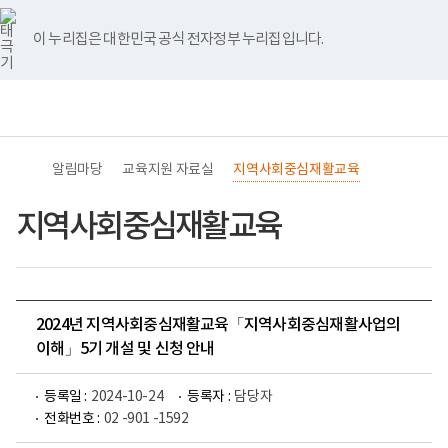
바
너
유
블
인
페
홈
로
비
튜
로
스
이
가
767px
브
그
타
스
이 누리집은 대한민국 공식 전자정부 누리집입니다.
기
이
그
북
메
하
램
뉴
(책
전
통
임
체
합
운
메
검
영
뉴
색
기
관)
알림마당
교육지원 자료실
지역사회중심재활교육
보
건
복
지역사회중심재활교육
지
부
국
립
재
활
2024년 지역사회중심재활교육「지역사회중심재활사업의
원
교
이해」5기 개설 및 신청 안내
육
지
원
등록일 :
2024-10-24
등록자 :
담당자
로
전화번호 :
02 -901 -1592
고