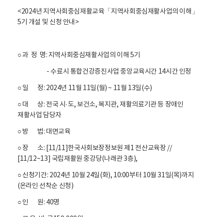
<2024년 지역사회중심재활교육「지역사회중심재활사업의 이해」
5기 개설 및 신청 안내>
○ 과 정 명: 지역사회중심재활사업의 이해 5기
- 수료시 통합건강증진사업 중앙교육시간 14시간 인정
○ 일 정: 2024년 11월 11일(월) ~ 11월 13일(수)
○ 대 상: 전국 시·도, 보건소, 복지관, 재활의료기관 등 장애인
재활사업 담당자
○ 방 법: 대면교육
○ 장 소: [11/11]한국사회보장정보원 제1 전산교육장 //
[11/12~13] 국립재활원 중강당(나래관 3층),
○ 신청기간: 2024년 10월 24일(화), 10:00부터 10월 31일(목)까지
(온라인 선착순 신청)
○ 인 원: 40명