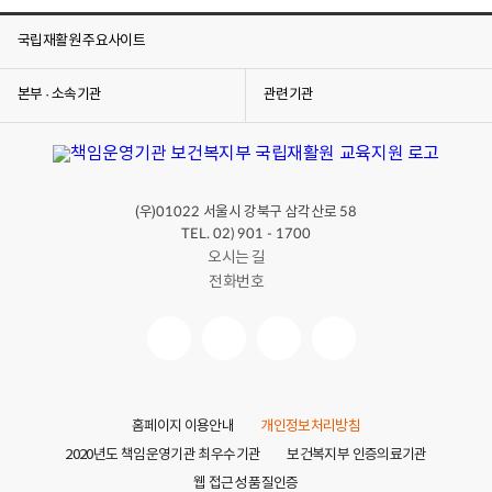
국립재활원 주요사이트
본부 · 소속기관
관련기관
(우)
서울시 강북구 삼각산로
01022
58
TEL. 02) 901 - 1700
오시는 길
전화번호
홈페이지 이용안내
개인정보처리방침
2020년도 책임운영기관 최우수기관
보건복지부 인증의료기관
웹 접근성 품질인증