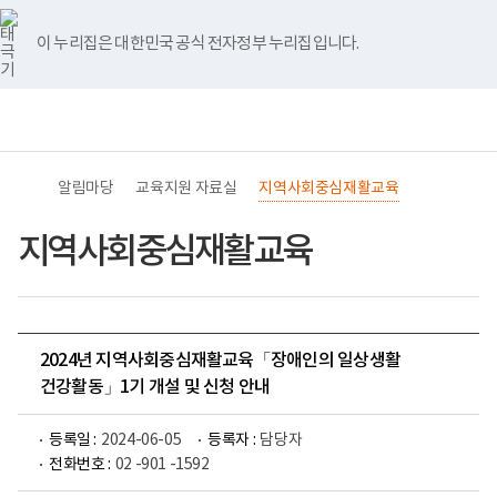
바
너
유
블
인
페
홈
로
비
튜
로
스
이
가
767px
브
그
타
스
이 누리집은 대한민국 공식 전자정부 누리집입니다.
기
이
그
북
메
하
램
뉴
(책
전
통
임
체
합
운
메
검
영
뉴
색
기
관)
알림마당
교육지원 자료실
지역사회중심재활교육
보
건
복
지역사회중심재활교육
지
부
국
립
재
활
2024년 지역사회중심재활교육「장애인의 일상생활
원
교
건강활동」1기 개설 및 신청 안내
육
지
원
등록일 :
2024-06-05
등록자 :
담당자
로
전화번호 :
02 -901 -1592
고