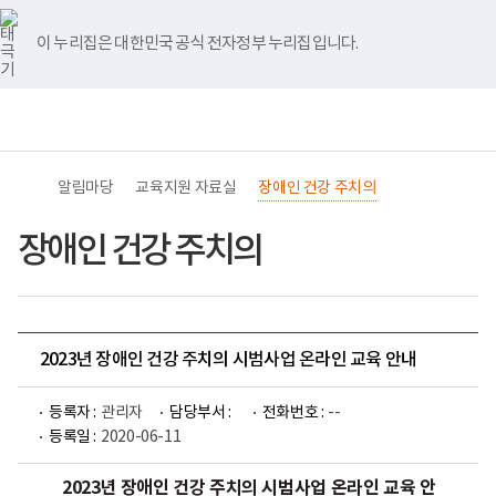
바
너
유
블
인
페
홈
로
비
튜
로
스
이
가
767px
브
그
타
스
이 누리집은 대한민국 공식 전자정부 누리집입니다.
기
이
그
북
메
하
램
뉴
(책
전
통
임
체
합
운
메
검
영
뉴
색
기
관)
알림마당
교육지원 자료실
장애인 건강 주치의
보
건
복
장애인 건강 주치의
지
부
국
립
재
활
2023년 장애인 건강 주치의 시범사업 온라인 교육 안내
원
교
육
등록자 :
관리자
담당부서 :
전화번호 :
--
지
원
등록일 :
2020-06-11
로
고
2023년 장애인 건강 주치의 시범사업 온라인 교육 안