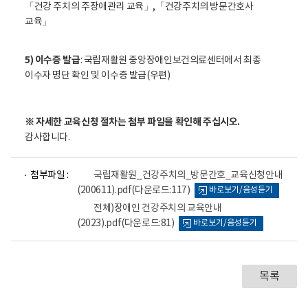
「건강 주치의 주장애관리 교육」,「건강주치의 방문간호사
교육」
5) 이수증 발급
: 국립재활원 중앙장애인보건의료센터에서 최종
이수자 명단 확인 및 이수증 발급(우편)
※ 자세한 교육신청 절차는 첨부 파일을 확인해 주십시오.
감사합니다.
파
파
첨부파일 :
국립재활원_건강주치의_방문간호_교육신청안내
일
일
(200611).pdf
(다운로드:117)
바로보기/음성듣기
뷰
뷰
어
어
전체)장애인 건강주치의 교육안내
로
로
(2023).pdf
(다운로드:81)
바로보기/음성듣기
목록