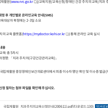
립재활원(
www.nrc.go.kr
)/교육지원/교육신청/장애인 건강 주치의 교육/치과
새
창
창
확정 후 개인별로 온라인교육 안내(SMS)
교육대상자 확정에는 2-3일 소요
주치의 교육 플랫폼(
https://mydoctor.kohi.or.kr
) 통해 온라인 교육 실시
새
창
 내용
교육: 총 5차시
과정명: 「치과 주치의(구강건강관리교육)」
: 국립재활원 중앙장애인보건의료센터에서 최종 이수자 명단 확인 및 이수증 발급(
신청 절차는 첨부 파일을 확인해 주십시오.
국립재활원_치과주치의교육신청안내(200611).pdf
(다운로드:130)
바로보