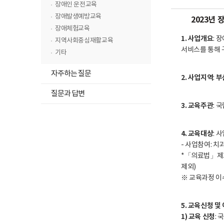
뉴
고
장애인 운전교육
목
장애발생예방교육
2023년
록
장애체험교육
닫
1. 사업개요
: 
지역사회중심재활교육
기
서비스를 통해 
기타
하
자주하는 질문
2. 사업지역
부
:
위
하
메
질문과 답변
위
뉴
3. 교육주관
:
메
목
뉴
록
4. 교육대상
: 
목
열
- 사업참여: 
록
기
*「의료법」제3
열
제외)
기
※ 교육과정 이
5. 교육신청 및
1) 교육 신청
: