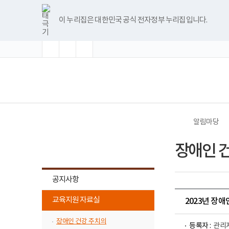
바
너
글
글
글
한
파
pdf
플
유
블
인
페
홈
로
비
자
자
자
글
워
뷰
래
튜
로
스
이
가
1180px
크
크
크
뷰
포
어
시
브
그
타
스
이 누리집은 대한민국 공식 전자정부 누리집입니다.
기
이
기
기
기
어
인
프
뷰
그
북
메
상
확
초
축
프
트
로
어
램
뉴
대
기
소
로
뷰
그
프
화
그
어
램
로
램
프
다
그
(책
전
다
로
운
램
임
체
운
그
로
다
운
메
로
램
드
운
영
뉴
드
다
로
기
운
드
관)
로
보
드
건
알림마당
복
지
알림마당
부
장애인 
국
립
재
활
공지사항
원
교
하
교육지원 자료실
육
2023년 장
위
지
원
메
장애인 건강 주치의
로
등록자 :
관리