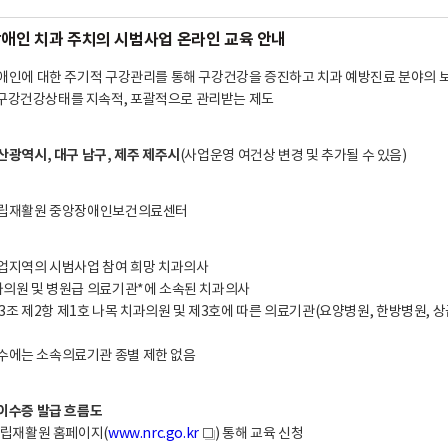
 장애인 치과 주치의 시범사업 온라인 교육 안내
장애인에 대한 주기적 구강관리를 통해 구강건강을 증진하고 치과 예방진료 분야의 
구강건강상태를 지속적, 포괄적으로 관리받는 제도
산광역시, 대구 남구, 제주 제주시
(사업운영 여건상 변경 및 추가될 수 있음)
 국립재활원 중앙장애인보건의료센터
사업지역의 시범사업 참여 희망 치과의사
치과의원 및 병원급 의료기관*에 소속된 치과의사
조 제2항 제1호 나목 치과의원 및 제3호에 따른 의료기관(요양병원, 한방병원
수에는 소속의료기관 종별 제한 없음
 이수증 발급 흐름도
 국립재활원 홈페이지(
www.nrc.go.kr
) 통해 교육 신청
새