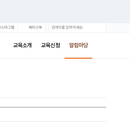
통
검
인스타그램
페이스북
합
색
검
선
색
택
교육소개
교육신청
알림마당
됨