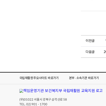
뷰
뷰
어
어
로
로
이전글
다음글
2
국립재활원 주요사이트
바로가기
본부 · 소속기관
바로가기
(우)
서울시 강북구 삼각산로
01022
58
TEL. 02) 901 - 1700