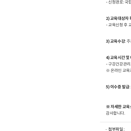
- 신청경로: 국
2) 교육대상자 
- 교육신청 후 
3) 교육수강
: 
4) 교육시간 및
- 구강건강관리
※ 온라인 교육
5) 이수증 발급
※ 자세한 교육
감사합니다.
파
파
첨부파일 :
일
일