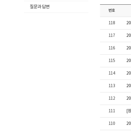
뉴
보
고
하
메
여
질문과 답변
목
번호
위
집
뉴
록
니
메
목
다.
열
118
2
뉴
록
기
목
열
117
2
록
기
열
116
2
기
115
2
114
2
113
2
112
2
111
[
110
2