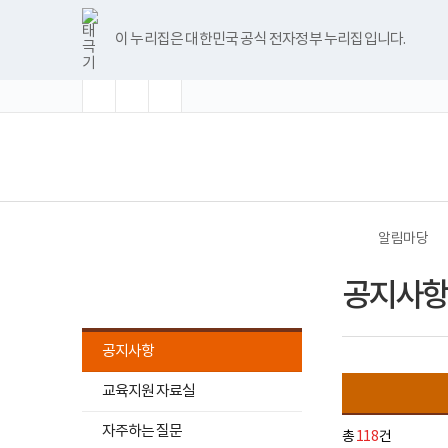
바
너
글
글
글
공
한
파
pdf
플
유
블
인
페
홈
첨
첨
첨
처
이
다
끝
로
비
자
자
자
지
글
워
뷰
래
튜
로
스
이
부
부
부
가
1180px
크
크
크
사
뷰
포
어
시
브
그
타
스
이 누리집은 대한민국 공식 전자정부 누리집입니다.
기
이
기
기
기
항
파
파
파
음
전
음
페
어
인
프
뷰
그
북
메
상
확
초
축
게
프
트
로
어
램
일
일
일
뉴
대
기
소
시
로
뷰
그
프
페
페
페
이
화
물
그
어
램
로
목
램
프
다
그
(책
전
이
이
이
지
록
다
로
운
램
임
체
-
운
그
로
다
운
메
지
지
지
이
번
로
램
드
운
영
뉴
호,
드
다
로
기
제
이
이
이
동
운
드
관)
목,
로
보
작
드
건
동
동
동
알림마당
성
복
자,
지
알림마당
등
부
공지사항
록
국
일,
립
첨
재
부,
활
공지사항
조
원
회
교
하
수
교육지원 자료실
육
위
내
지
용
하
원
메
자주하는 질문
총
118
건
이
로
위