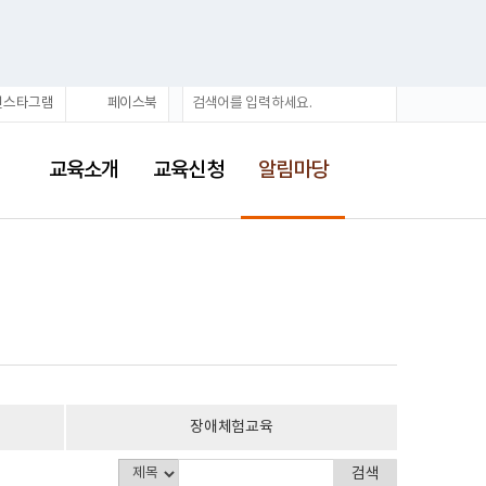
통
검
인스타그램
페이스북
합
색
검
선
색
택
교육소개
교육신청
알림마당
됨
장애체험교육