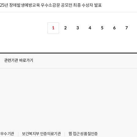
025년 장애발생예방교육 우수소감문 공모전 최종 수상자 발표
1
2
3
4
5
6
7
관련기관
바로가기
최우수기관
보건복지부 인증의료기관
웹 접근성 품질인증