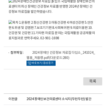
건
의
료
센
터
로
고
파
첨부파일 :
2024 장애인 건강정보 자료집 다있소_241024_
일
웹용_저용량.pdf
(다운로드:280)
뷰
바로보기/음성듣기
어
로
목록
이전글
2024 장애인보건의료센터 소식지(두런두런) 발간