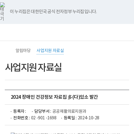
바
너
유
블
인
페
홈
로
비
튜
로
스
이
가
767px
브
그
타
스
이 누리집은 대한민국 공식 전자정부 누리집입니다.
기
이
그
북
메
하
램
뉴
전
통
(책
체
합
임
메
검
운
뉴
색
영
기
알림마당
사업지원 자료실
관)
보
건
사업지원 자료실
복
지
부
국
립
재
2024 장애인 건강정보 자료집 多(다)있소 발간
활
원
중
등록자 :
담당부서 :
공공재활의료지원과
앙
장
전화번호 :
02 -901 -1698
등록일 :
2024-10-28
애
인
보