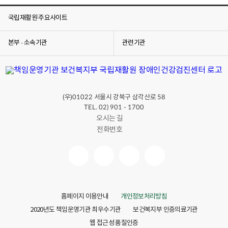
검
학
서
진
기
는
국립재활원 주요사이트
센
초
국
터
검
립
는
사
재
본부 · 소속기관
관련기관
2
실
활
0
실
원
2
습
장
5
안
애
년
전
인
5
한
건
월
이
강
(우)
서울시 강북구 삼각산로
01022
58
1
동
검
TEL. 02) 901 - 1700
4
방
진
오시는 길
일
법
센
(
실
터
전화번호
수
습
소
)
유
개
,
방
및
장
검
장
애
진
애
인
실
정
건
습
의
강
및
홈페이지 이용안내
개인정보처리방침
검
특
진
성
2020년도 책임운영기관 최우수기관
보건복지부 인증의료기관
활
,
웹 접근성 품질인증
성
장