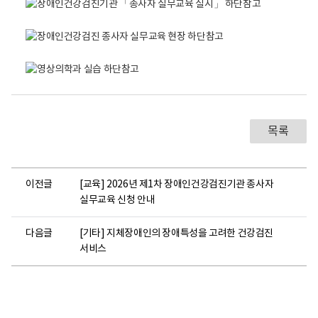
진
인
장
의
센
건
애
학
터
강
인
과
로
검
건
실
고
진
강
습
기
검
채
관
진
혈
「
종
실
종
사
실
사
자
습
자
실
질
목록
실
무
의
무
교
응
교
육
답
육
현
및
실
장
사
이전글
[교육] 2026년 제1차 장애인건강검진기관 종사자
시
센
례
」
터
공
실무교육 신청 안내
국
장
유
립
인
단
다음글
[기타] 지체장애인의 장애특성을 고려한 건강검진
재
사
체
활
말
사
서비스
원
씀
진
장
이
이
애
론
론
인
교
교
건
육
육
강
견
에