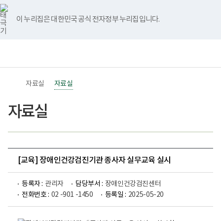
바
너
유
블
인
페
홈
로
비
튜
로
스
이
가
767px
브
그
타
스
이 누리집은 대한민국 공식 전자정부 누리집입니다.
기
이
그
북
메
하
램
뉴
책
전
통
임
체
합
운
메
검
영
뉴
색
기
자료실
자료실
관
보
건
자료실
복
지
부
국
립
재
활
[교육] 장애인건강검진기관 종사자 실무교육 실시
원
장
애
등록자 :
관리자
담당부서 :
장애인건강검진센터
인
전화번호 :
02 -901 -1450
등록일 :
2025-05-20
건
강
장
0
영
검
애
1
상