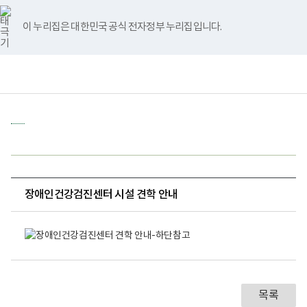
바
너
유
블
인
페
홈
로
비
튜
로
스
이
가
767px
브
그
타
스
이 누리집은 대한민국 공식 전자정부 누리집입니다.
기
이
그
북
메
하
램
뉴
책
전
통
임
체
합
운
메
검
영
뉴
색
기
관
보
건
복
지
부
국
장애인건강검진센터 시설 견학 안내
립
재
장
활
애
원
인
장
건
애
강
인
검
건
진
강
센
목록
검
터