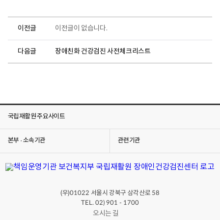
진
견
센
학
터
안
로
이전글
이전글이 없습니다.
내
고
단
다음글
장애친화 건강검진 사전체크리스트
체
·
기
관
견
학
국립재활원 주요사이트
안
내
요
본부 · 소속기관
관련기관
일
:
첫
째
주
,
(우)
서울시 강북구 삼각산로
01022
58
넷
째
TEL. 02) 901 - 1700
주
오시는 길
수