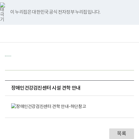
바
너
유
블
인
페
홈
로
비
튜
로
스
이
가
767px
브
그
타
스
이 누리집은 대한민국 공식 전자정부 누리집입니다.
기
이
그
북
메
하
램
뉴
책
전
통
임
체
합
운
메
검
영
뉴
색
기
관
보
건
복
지
부
국
장애인건강검진센터 시설 견학 안내
립
재
장
활
애
원
인
장
건
애
강
인
검
건
진
강
센
목록
검
터