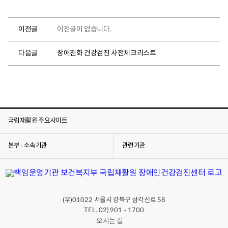
진
견
센
학
터
안
로
이전글
이전글이 없습니다.
내
고
단
다음글
장애친화 건강검진 사전체크리스트
체
·
기
관
견
학
국립재활원 주요사이트
안
내
요
본부 · 소속기관
관련기관
일
:
첫
째
주
,
(우)
서울시 강북구 삼각산로
01022
58
넷
째
TEL. 02) 901 - 1700
주
오시는 길
수