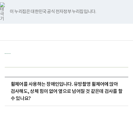
바
너
유
블
인
페
홈
로
비
튜
로
스
이
가
767px
브
그
타
스
이 누리집은 대한민국 공식 전자정부 누리집입니다.
기
이
그
북
메
하
램
뉴
책
전
통
임
체
합
운
메
검
영
뉴
색
기
관
보
건
복
지
부
국
휠체어를 사용하는 장애인입니다. 유방촬영 휠체어에 앉아
립
재
검사해도, 상체 힘이 없어 옆으로 넘어질 것 같은데 검사를 할
활
수 있나요?
원
장
애
인
건
강
검